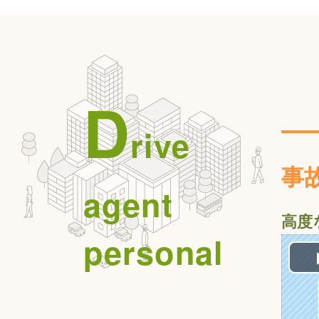
D
rive
事
agent
高度
personal