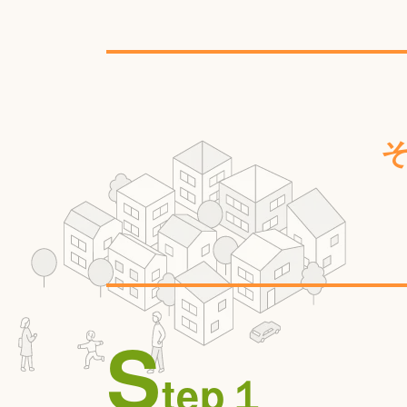
S
tep１